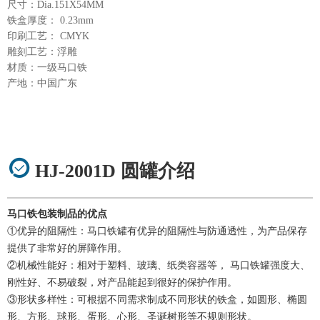
尺寸：Dia.151X54MM
铁盒厚度： 0.23mm
印刷工艺： CMYK
雕刻工艺：浮雕
材质：一级马口铁
产地：中国广东
HJ-2001D 圆罐介绍
马口铁包装制品的优点
①优异的阻隔性：马口铁罐有优异的阻隔性与防通透性，为产品保存
提供了非常好的屏障作用。
②机械性能好：相对于塑料、玻璃、纸类容器等， 马口铁罐强度大、
刚性好、不易破裂，对产品能起到很好的保护作用。
③形状多样性：可根据不同需求制成不同形状的铁盒，如圆形、椭圆
形、方形、球形、蛋形、心形、圣诞树形等不规则形状。