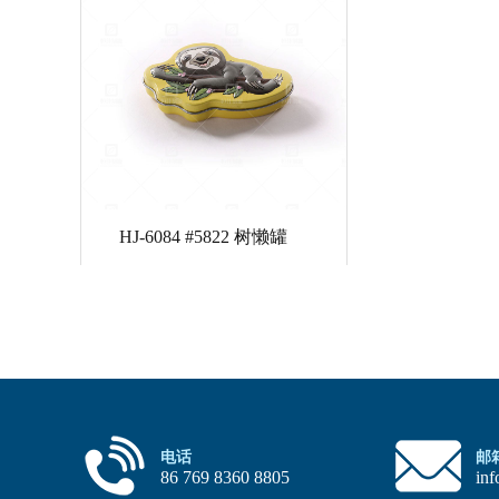
HJ-6084 #5822 树懒罐
电话
邮
86 769 8360 8805
in