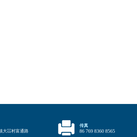
传真
86 769 8360 8565
镇大冚村富通路