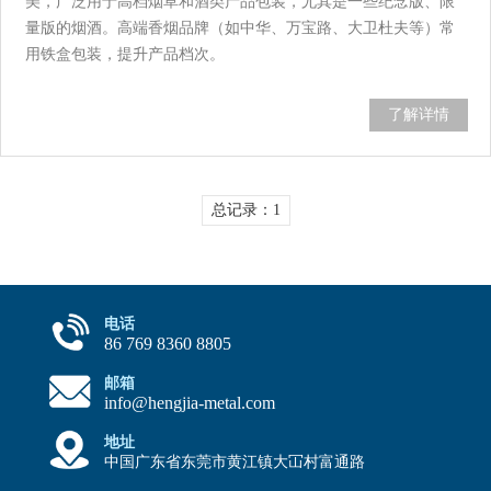
美，广泛用于高档烟草和酒类产品包装，尤其是一些纪念版、限
量版的烟酒。高端香烟品牌（如中华、万宝路、大卫杜夫等）常
用铁盒包装，提升产品档次。
了解详情
总记录：1
电话
86 769 8360 8805
邮箱
info@hengjia-metal.com
地址
中国广东省东莞市黄江镇大冚村富通路