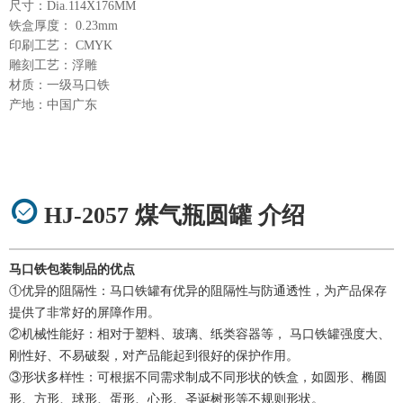
尺寸：Dia.114X176MM
铁盒厚度： 0.23mm
印刷工艺： CMYK
雕刻工艺：浮雕
材质：一级马口铁
产地：中国广东
HJ-2057 煤气瓶圆罐 介绍
马口铁包装制品的优点
①优异的阻隔性：马口铁罐有优异的阻隔性与防通透性，为产品保存
提供了非常好的屏障作用。
②机械性能好：相对于塑料、玻璃、纸类容器等， 马口铁罐强度大、
刚性好、不易破裂，对产品能起到很好的保护作用。
③形状多样性：可根据不同需求制成不同形状的铁盒，如圆形、椭圆
形、方形、球形、蛋形、心形、圣诞树形等不规则形状。