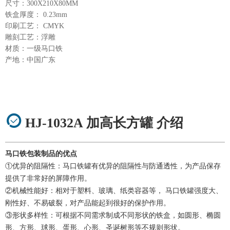
尺寸：300X210X80MM
铁盒厚度： 0.23mm
印刷工艺： CMYK
雕刻工艺：浮雕
材质：一级马口铁
产地：中国广东
HJ-1032A 加高长方罐 介绍
马口铁包装制品的优点
①优异的阻隔性：马口铁罐有优异的阻隔性与防通透性，为产品保存
提供了非常好的屏障作用。
②机械性能好：相对于塑料、玻璃、纸类容器等， 马口铁罐强度大、
刚性好、不易破裂，对产品能起到很好的保护作用。
③形状多样性：可根据不同需求制成不同形状的铁盒，如圆形、椭圆
形、方形、球形、蛋形、心形、圣诞树形等不规则形状。