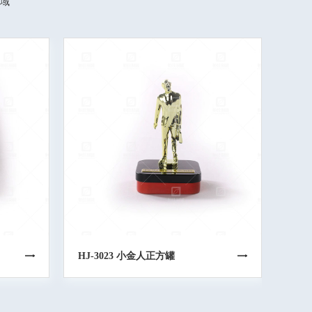
域
HJ-3023 小金人正方罐
HJ-