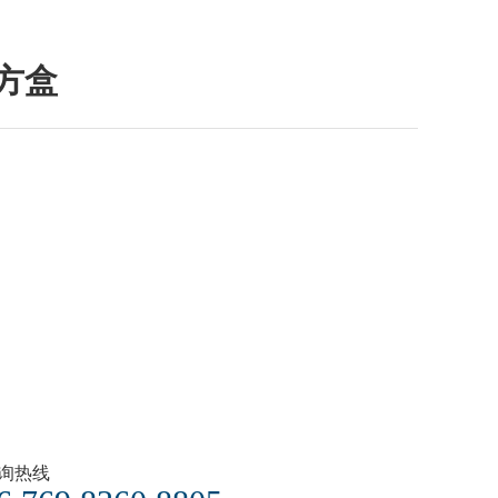
长方盒
询热线