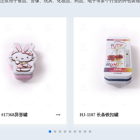
泛应用于食品、音像、玩具、化妆品、药品、电子等多个行业的外包装领
0 #17368异形罐
HJ-1107 长条铁扣罐