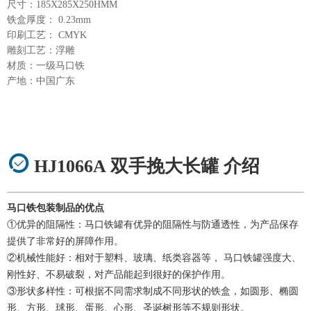
尺寸：185X285X250HMM
铁盒厚度： 0.23mm
印刷工艺： CMYK
雕刻工艺：浮雕
材质：一级马口铁
产地：中国广东
HJ1066A 双手挽大长罐 介绍
马口铁包装制品的优点
①优异的阻隔性：马口铁罐有优异的阻隔性与防通透性，为产品保存
提供了非常好的屏障作用。
②机械性能好：相对于塑料、玻璃、纸类容器等， 马口铁罐强度大、
刚性好、不易破裂，对产品能起到很好的保护作用。
③形状多样性：可根据不同需求制成不同形状的铁盒，如圆形、椭圆
形、方形、球形、蛋形、心形、圣诞树形等不规则形状。