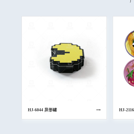
广
HJ-6044 异形罐
HJ-21