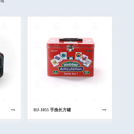
域
HJ-1055 手挽长方罐
HJ-