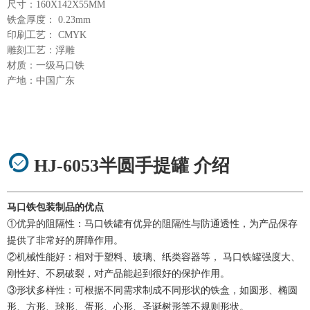
尺寸：160X142X55MM
铁盒厚度： 0.23mm
印刷工艺： CMYK
雕刻工艺：浮雕
材质：一级马口铁
产地：中国广东
HJ-6053半圆手提罐 介绍
马口铁包装制品的优点
①优异的阻隔性：马口铁罐有优异的阻隔性与防通透性，为产品保存
提供了非常好的屏障作用。
②机械性能好：相对于塑料、玻璃、纸类容器等， 马口铁罐强度大、
刚性好、不易破裂，对产品能起到很好的保护作用。
③形状多样性：可根据不同需求制成不同形状的铁盒，如圆形、椭圆
形、方形、球形、蛋形、心形、圣诞树形等不规则形状。